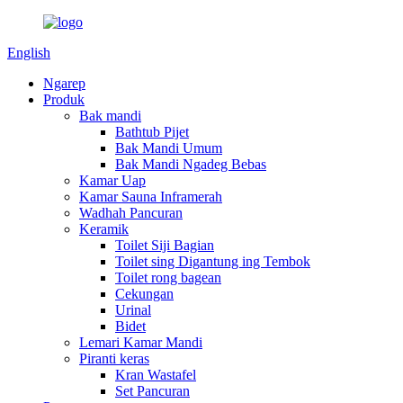
English
Ngarep
Produk
Bak mandi
Bathtub Pijet
Bak Mandi Umum
Bak Mandi Ngadeg Bebas
Kamar Uap
Kamar Sauna Inframerah
Wadhah Pancuran
Keramik
Toilet Siji Bagian
Toilet sing Digantung ing Tembok
Toilet rong bagean
Cekungan
Urinal
Bidet
Lemari Kamar Mandi
Piranti keras
Kran Wastafel
Set Pancuran