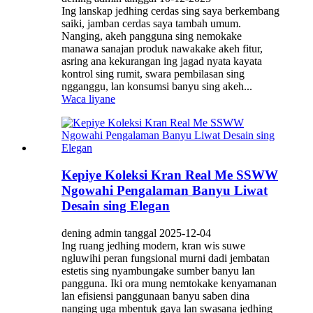
Ing lanskap jedhing cerdas sing saya berkembang
saiki, jamban cerdas saya tambah umum.
Nanging, akeh pangguna sing nemokake
manawa sanajan produk nawakake akeh fitur,
asring ana kekurangan ing jagad nyata kayata
kontrol sing rumit, swara pembilasan sing
ngganggu, lan konsumsi banyu sing akeh...
Waca liyane
Kepiye Koleksi Kran Real Me SSWW
Ngowahi Pengalaman Banyu Liwat
Desain sing Elegan
dening admin tanggal 2025-12-04
Ing ruang jedhing modern, kran wis suwe
ngluwihi peran fungsional murni dadi jembatan
estetis sing nyambungake sumber banyu lan
pangguna. Iki ora mung nemtokake kenyamanan
lan efisiensi panggunaan banyu saben dina
nanging uga mbentuk gaya lan swasana jedhing