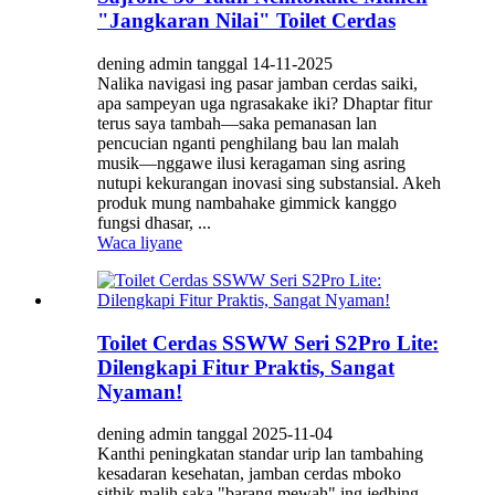
"Jangkaran Nilai" Toilet Cerdas
dening admin tanggal 14-11-2025
Nalika navigasi ing pasar jamban cerdas saiki,
apa sampeyan uga ngrasakake iki? Dhaptar fitur
terus saya tambah—saka pemanasan lan
pencucian nganti penghilang bau lan malah
musik—nggawe ilusi keragaman sing asring
nutupi kekurangan inovasi sing substansial. Akeh
produk mung nambahake gimmick kanggo
fungsi dhasar, ...
Waca liyane
Toilet Cerdas SSWW Seri S2Pro Lite:
Dilengkapi Fitur Praktis, Sangat
Nyaman!
dening admin tanggal 2025-11-04
Kanthi peningkatan standar urip lan tambahing
kesadaran kesehatan, jamban cerdas mboko
sithik malih saka "barang mewah" ing jedhing