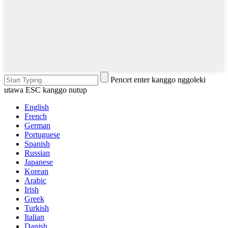
Pencet enter kanggo nggoleki
utawa ESC kanggo nutup
English
French
German
Portuguese
Spanish
Russian
Japanese
Korean
Arabic
Irish
Greek
Turkish
Italian
Danish