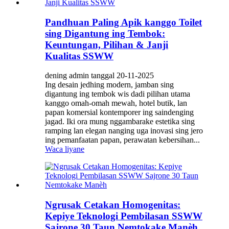
Pandhuan Paling Apik kanggo Toilet
sing Digantung ing Tembok:
Keuntungan, Pilihan & Janji
Kualitas SSWW
dening admin tanggal 20-11-2025
Ing desain jedhing modern, jamban sing
digantung ing tembok wis dadi pilihan utama
kanggo omah-omah mewah, hotel butik, lan
papan komersial kontemporer ing saindenging
jagad. Iki ora mung nggambarake estetika sing
ramping lan elegan nanging uga inovasi sing jero
ing pemanfaatan papan, perawatan kebersihan...
Waca liyane
Ngrusak Cetakan Homogenitas:
Kepiye Teknologi Pembilasan SSWW
Sajrone 30 Taun Nemtokake Manèh