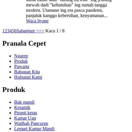
mewah dadi "kebutuhan" ing rumah tangga
modern. Utamane ing era pasca pandemi,
panjaluk kanggo kebersihan, kenyamanan...
Waca liyane
1
2
3
4
5
6
Sabanjure >
>>
Kaca 1 / 8
Pranala Cepet
Ngarep
Produk
Pawarta
Babagan Kita
Hubungi Kami
Produk
Bak mandi
Keramik
Piranti keras
Kamar Uap
Wadhah Pancuran
Lemari Kamar Mandi